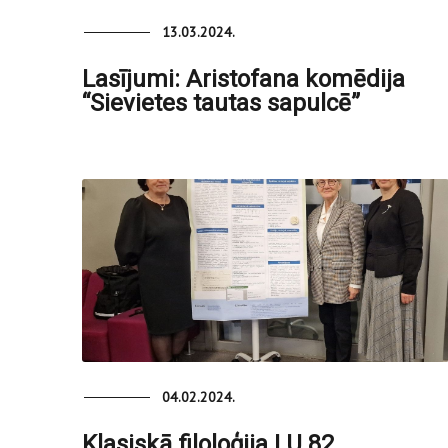
13.03.2024.
Lasījumi: Aristofana komēdija
“Sievietes tautas sapulcē”
04.02.2024.
Klasiskā filoloģija LU 82.