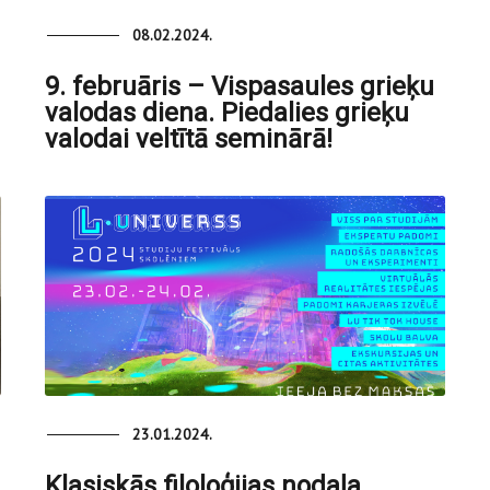
08.02.2024.
9. februāris – Vispasaules grieķu
valodas diena. Piedalies grieķu
valodai veltītā seminārā!
23.01.2024.
Klasiskās filoloģijas nodaļa