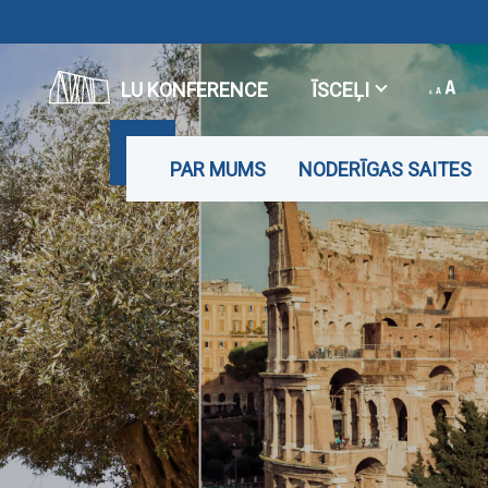
LU KONFERENCE
ĪSCEĻI
PAR MUMS
NODERĪGAS SAITES