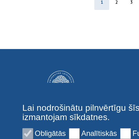
1
2
3
Lai nodrošinātu pilnvērtīgu šī
izmantojam sīkdatnes.
Obligātās
Analītiskās
F