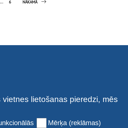
...
6
NĀKAMĀ
s vietnes lietošanas pieredzi, mēs
unkcionālās
Mērķa (reklāmas)