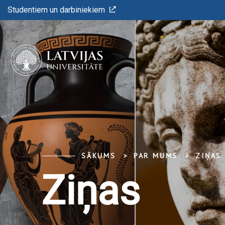
Studentiem un darbiniekiem
SĀKUMS
PAR MUMS
ZIŅAS
Ziņas