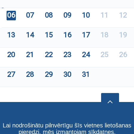
06
07
08
09
10
11
12
13
14
15
16
17
18
19
20
21
22
23
24
25
26
27
28
29
30
31
Lai nodrošinātu pilnvērtīgu šīs vietnes lietošanas
pieredzi, mēs izmantojam sīkdatnes.