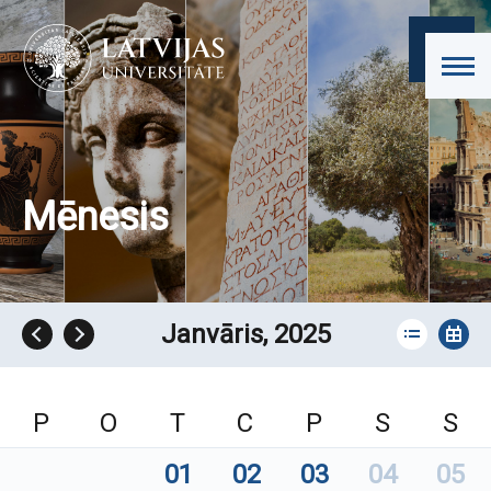
Mēnesis
Janvāris, 2025
P
O
T
C
P
S
S
01
02
03
04
05