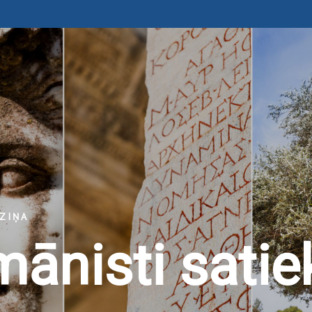
ZIŅA
ānisti satie