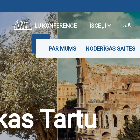
LU KONFERENCE
ĪSCEĻI
PAR MUMS
NODERĪGAS SAITES
kas Tartu