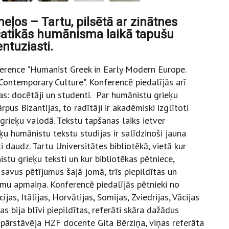
meļos – Tartu, pilsētā ar zinātnes
 satikās humānisma laikā tapušu
ntuziasti.
ference
"Humanist Greek in Early Modern Europe.
ontemporary Culture". Konferencē piedalījās arī
as: docētāji un studenti. Par humānistu grieķu
pus Bizantijas, to radītāji ir akadēmiski izglītoti
 grieķu valodā. Tekstu tapšanas laiks ietver
humānistu tekstu studijas ir salīdzinoši jauna
i daudz. Tartu Universitātes bibliotēkā, vietā kur
tu grieķu teksti un kur bibliotēkas pētniece,
 savus pētījumus šajā jomā, trīs piepildītas un
omu apmaiņa. Konferencē piedalījās pētnieki no
ijas, Itālijas, Horvātijas, Somijas, Zviedrijas, Vācijas
bija blīvi piepildītas, referāti skāra dažādus
 pārstāvēja HZF docente Gita Bērziņa, viņas referāta