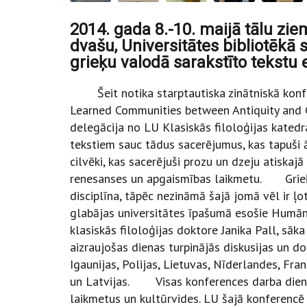
2014. gada 8.-10. maijā tālu zie
dvašu, Universitātes bibliotēkā
grieķu valodā sarakstīto tekstu e
Šeit notika starptautiska zinātniskā kon
Learned Communities between Antiquity and C
delegācija no LU Klasiskās filoloģijas katedr
tekstiem sauc tādus sacerējumus, kas tapuši ār
cilvēki, kas sacerējuši prozu un dzeju atiskajā
renesanses un apgaismības laikmetu. Grieķu 
disciplīna, tāpēc nezināmā šajā jomā vēl ir ļot
glabājas universitātes īpašumā esošie Humānis
klasiskās filoloģijas doktore Janika Pall, sāka
aizraujošas dienas turpinājās diskusijas un d
Igaunijas, Polijas, Lietuvas, Nīderlandes, Franc
un Latvijas. Visas konferences darba dienas 
laikmetus un kultūrvides. LU šajā konferencē