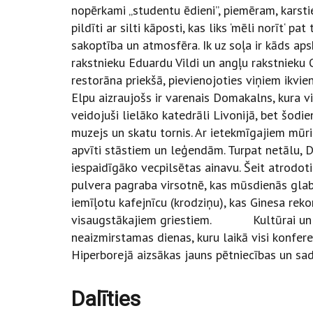
nopērkami „studentu ēdieni”, piemēram, karstie 
pildīti ar silti kāposti, kas liks ‘mēli norīt‘ 
sakoptība un atmosfēra. Ik uz soļa ir kāds ap
rakstnieku Eduardu Vildi un angļu rakstnieku
restorāna priekšā, pievienojoties viņiem ik
Elpu aizraujošs ir varenais Domakalns, kura vi
veidojuši lielāko katedrāli Livonijā, bet šodi
muzejs un skatu tornis. Ar ietekmīgajiem mūriem
apvīti stāstiem un leģendām. Turpat netālu, D
iespaidīgāko vecpilsētas ainavu. Šeit atrodot
pulvera pagraba virsotnē, kas mūsdienās glab
iemīļotu kafejnīcu (krodziņu), kas Ginesa rek
visaugstākajiem griestiem. Kultūrai un zin
neaizmirstamas dienas, kuru laikā visi konferen
Hiperborejā aizsākas jauns pētniecības un sad
Dalīties