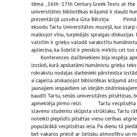
tēma: „16th -17th Century Greek Texts at the L
universitātes bibliotēkas krājumā ir daudz hum
prezentācijā uzsvēra Gita Bērziņa. Pirmā k
eksodu Tartu Universitātes muzejā, kur starp
malkojot vīnu, turpinājās spraigas diskusijas
valstīm ir grieķu valodā sarakstītu humānistu
apliecina, ka šobrīd ir pienācis mirklis cel to
Konferences dalībniekiem bija iespēja apmek
izstādi, kurā apskatāmi humānistu grieķu teks
rokrakstu nodaļas darbinieki pārsteidza izst
a`capella atskaņojot bibliotēkas krājumā 
jaunajiem iespaidiem un idejām zinātniskajie
baudīt Tartu, senās universitātes pilsētiņas,
apmeklēja pirmo reizi. Tartu vecpilsēta sp
slaveno studentu skūpsta strūklaku, Tartu rā
noteikti piepildīs pilsētas viesu cerības atgrie
populārākā vecpilsētas iela. Pa dienu tā piedā
bet vakaros priecē ar lielisku atmosfēru un 