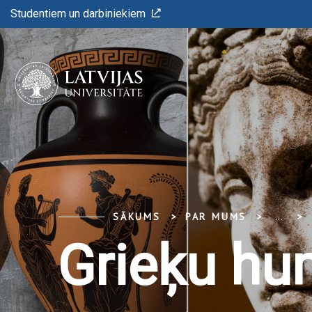
Studentiem un darbiniekiem
SĀKUMS
PAR MUMS
...
Grieķu hum