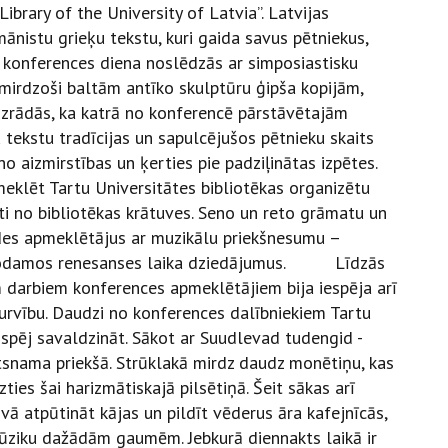
ibrary of the University of Latvia”. Latvijas
ānistu grieķu tekstu, kuri gaida savus pētniekus,
onferences diena noslēdzās ar simposiastisku
 mirdzoši baltām antīko skulptūru ģipša kopijām,
. Izrādās, ka katrā no konferencē pārstāvētajām
 tekstu tradīcijas un sapulcējušos pētnieku skaits
s no aizmirstības un ķerties pie padziļinātas izpētes.
lēt Tartu Universitātes bibliotēkas organizētu
ti no bibliotēkas krātuves. Seno un reto grāmatu un
ādes apmeklētājus ar muzikālu priekšnesumu –
atrodamos renesanses laika dziedājumus. Līdzās
m darbiem konferences apmeklētājiem bija iespēja arī
 burvību. Daudzi no konferences dalībniekiem Tartu
ēj savaldzināt. Sākot ar Suudlevad tudengid -
tsnama priekšā. Strūklakā mirdz daudz monētiņu, kas
zties šai harizmātiskajā pilsētiņā. Šeit sākas arī
vā atpūtināt kājas un pildīt vēderus āra kafejnīcās,
mūziku dažādām gaumēm. Jebkurā diennakts laikā ir